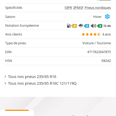
Spécificités
10PR
3PMSF
Pneus nordiques
Saison
Hiver
Notation Européenne
72 db
D
D
B
Avis clients
4 avis
Type de pneu
Voiture / Tourisme
EAN
4717622047875
HSN
EB242
Tous nos pneus 235/65 R16
Tous nos pneus 235/65 R16C 121/119Q