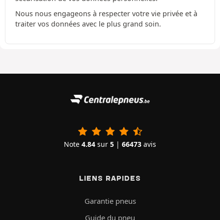
Nous nous engageons à respecter votre vie privée et à
traiter vos données avec le plus grand soin.
Note
4.84
sur
5
|
66473
avis
LIENS RAPIDES
Garantie pneus
Guide du pneu