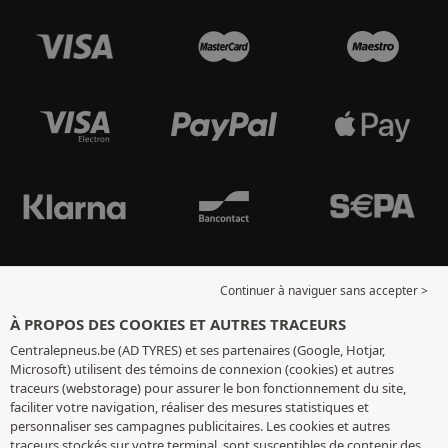
Continuer à naviguer sans accepter >
À PROPOS DES COOKIES ET AUTRES TRACEURS
Centralepneus.be (AD TYRES) et ses partenaires (Google, Hotjar,
Microsoft) utilisent des témoins de connexion (cookies) et autres
traceurs (webstorage) pour assurer le bon fonctionnement du site,
faciliter votre navigation, réaliser des mesures statistiques et
personnaliser ses campagnes publicitaires. Les cookies et autres
traceurs stockés sur votre terminal, sont susceptibles de contenir des