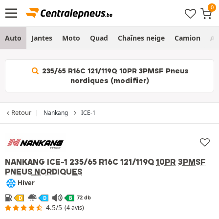
Auto
Jantes
Moto
Quad
Chaînes neige
Camion
Ag
235/65 R16C 121/119Q 10PR 3PMSF Pneus
nordiques (modifier)
Retour
Nankang
ICE-1
NANKANG ICE-1
235/65 R16C 121/119Q
10PR
3PMSF
PNEUS NORDIQUES
Hiver
72 db
D
D
B
4.5/5
(4 avis)