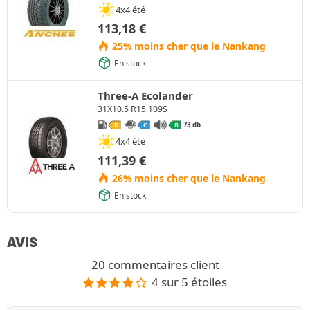
4x4 été
113,18
€
25% moins cher que le Nankang
En stock
Three-A Ecolander
31X10.5 R15 109S
73 db
D
C
B
4x4 été
111,39
€
26% moins cher que le Nankang
En stock
AVIS
20 commentaires client
4 sur 5 étoiles