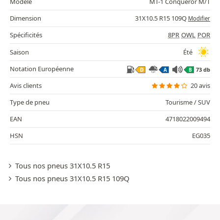
Modèle
MT-1 Conqueror M/T
Dimension
31X10.5 R15 109Q
Modifier
Spécificités
8PR
OWL
POR
Saison
Été
Notation Européenne
73 db
D
A
B
Avis clients
20 avis
Type de pneu
Tourisme / SUV
EAN
4718022009494
HSN
EG035
Tous nos pneus 31X10.5 R15
Tous nos pneus 31X10.5 R15 109Q