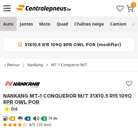
Auto
Jantes
Moto
Quad
Chaînes neige
Camion
Ag
31X10.5 R15 109Q 8PR OWL POR (modifier)
Retour
Nankang
MT-1 Conqueror M/T
NANKANG MT-1 CONQUEROR M/T
31X10.5 R15 109Q
8PR
OWL
POR
Été
73 db
D
A
B
4/5
(20 avis)