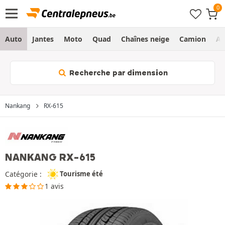
Auto
Jantes
Moto
Quad
Chaînes neige
Camion
Ag
Recherche par dimension
Nankang
RX-615
NANKANG RX-615
Catégorie :
Tourisme été
1 avis