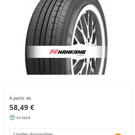
À partir de
58,49
€
En stock
2 tailles disponibles