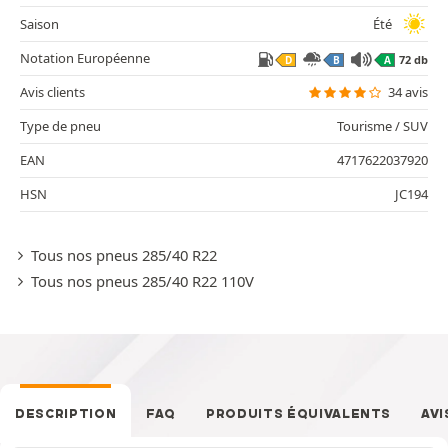
Saison
Été
Notation Européenne
72 db
D
B
A
Avis clients
34 avis
Type de pneu
Tourisme / SUV
EAN
4717622037920
HSN
JC194
Tous nos pneus 285/40 R22
Tous nos pneus 285/40 R22 110V
DESCRIPTION
FAQ
PRODUITS ÉQUIVALENTS
AVI