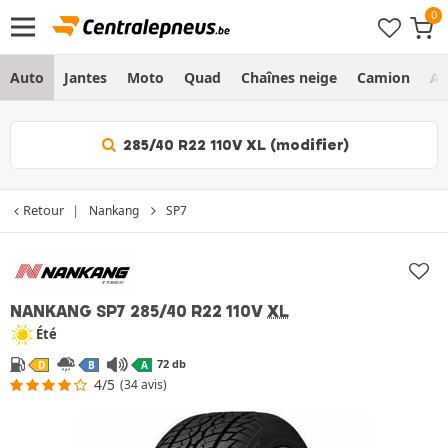
Auto
Jantes
Moto
Quad
Chaînes neige
Camion
Ag
285/40 R22 110V XL (modifier)
Retour
Nankang
SP7
NANKANG SP7
285/40 R22 110V
XL
Été
72 db
D
B
A
4/5
(34 avis)