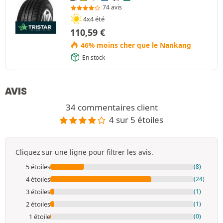
74 avis
4x4 été
110,59
€
46% moins cher que le Nankang
En stock
AVIS
34 commentaires client
4 sur 5 étoiles
Cliquez sur une ligne pour filtrer les avis.
5 étoiles
(8)
4 étoiles
(24)
3 étoiles
(1)
2 étoiles
(1)
1 étoile
(0)