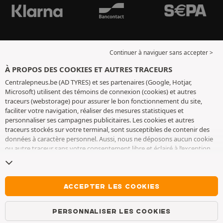
Continuer à naviguer sans accepter >
À PROPOS DES COOKIES ET AUTRES TRACEURS
Centralepneus.be (AD TYRES) et ses partenaires (Google, Hotjar,
Microsoft) utilisent des témoins de connexion (cookies) et autres
traceurs (webstorage) pour assurer le bon fonctionnement du site,
faciliter votre navigation, réaliser des mesures statistiques et
personnaliser ses campagnes publicitaires. Les cookies et autres
traceurs stockés sur votre terminal, sont susceptibles de contenir des
données à caractère personnel. Aussi, nous ne déposons aucun cookie
ou autre traceur sans votre consentement libre et éclairé à l’exception
de ceux indispensables pour le fonctionnement du site. Nous
conservons votre choix pendant 6 mois. Vous pouvez retirer votre
consentement à tout moment en vous rendant sur la
page cookies et
autres traceurs
. Vous pouvez choisir de continuer à naviguer sans
ACCEPTER LES COOKIES
accepter le dépôt de cookies ou autres traceurs. Le refus ne fait pas
obstacle à l’accès aux services AD TYRES. Pour plus d’informations, nous
PERSONNALISER LES COOKIES
vous invitons à consulter
la page cookies et autres traceurs
.