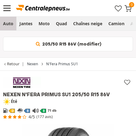
Auto
Jantes
Moto
Quad
Chaînes neige
Camion
Ag
205/50 R15 86V (modifier)
Retour
Nexen
N'Fera Primus SU1
NEXEN N'FERA PRIMUS SU1
205/50 R15 86V
Été
71 db
D
B
B
4/5
(177 avis)