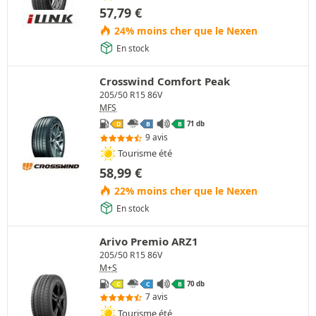
57,79
€
24% moins cher que le Nexen
En stock
Crosswind Comfort Peak
205/50 R15 86V
MFS
71 db
D
B
B
9 avis
Tourisme été
58,99
€
22% moins cher que le Nexen
En stock
Arivo Premio ARZ1
205/50 R15 86V
M+S
70 db
C
C
B
7 avis
Tourisme été