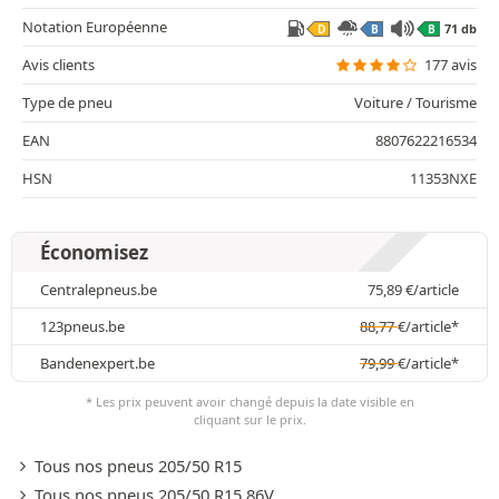
Notation Européenne
71 db
D
B
B
Avis clients
177 avis
Type de pneu
Voiture / Tourisme
EAN
8807622216534
HSN
11353NXE
Économisez
Centralepneus.be
75,89
€
/article
123pneus.be
88,77
€
/article*
Bandenexpert.be
79,99
€
/article*
* Les prix peuvent avoir changé depuis la date visible en
cliquant sur le prix.
Tous nos pneus 205/50 R15
Tous nos pneus 205/50 R15 86V