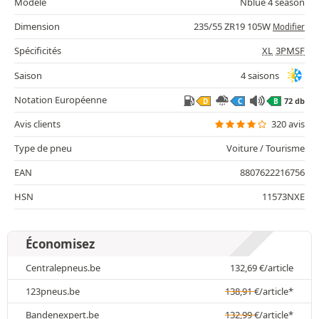
Modèle
Nblue 4 season
Dimension
235/55 ZR19 105W
Modifier
Spécificités
XL
3PMSF
Saison
4 saisons
Notation Européenne
72 db
D
C
B
Avis clients
320 avis
Type de pneu
Voiture / Tourisme
EAN
8807622216756
HSN
11573NXE
Économisez
Centralepneus.be
132,69
€
/article
123pneus.be
138,91
€
/article*
Bandenexpert.be
132,99
€
/article*