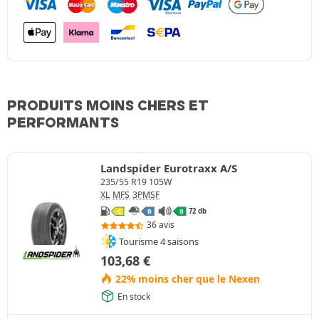
PRODUITS MOINS CHERS ET
PERFORMANTS
Landspider Eurotraxx A/S
235/55 R19 105W
XL
MFS
3PMSF
72 db
C
B
B
36 avis
Tourisme 4 saisons
103,68
€
22% moins cher que le Nexen
En stock