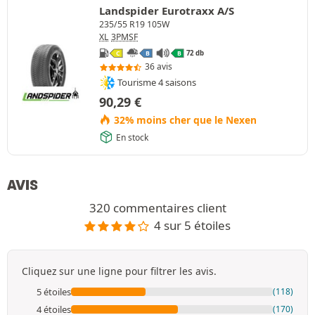
Landspider Eurotraxx A/S
235/55 R19 105W
XL
3PMSF
72 db
C
B
B
36 avis
Tourisme 4 saisons
90,29
€
32% moins cher que le Nexen
En stock
AVIS
320 commentaires client
4 sur 5 étoiles
Cliquez sur une ligne pour filtrer les avis.
5 étoiles
(118)
4 étoiles
(170)