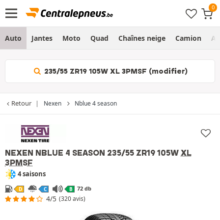
Auto
Jantes
Moto
Quad
Chaînes neige
Camion
Ag
235/55 ZR19 105W XL 3PMSF (modifier)
Retour
Nexen
Nblue 4 season
NEXEN NBLUE 4 SEASON
235/55 ZR19 105W
XL
3PMSF
4 saisons
72 db
D
C
B
4/5
(320 avis)