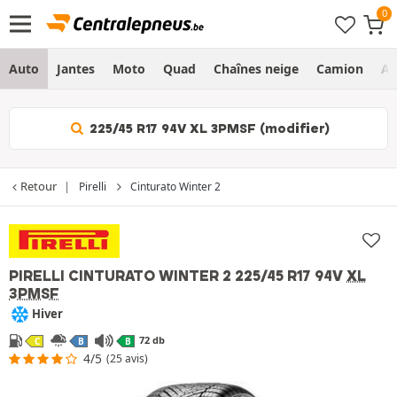
Auto
Jantes
Moto
Quad
Chaînes neige
Camion
Ag
225/45 R17 94V XL 3PMSF (modifier)
Retour
Pirelli
Cinturato Winter 2
PIRELLI CINTURATO WINTER 2
225/45 R17 94V
XL
3PMSF
Hiver
72 db
C
B
B
4/5
(25 avis)