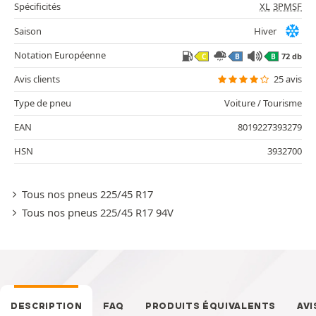
Spécificités
XL
3PMSF
Saison
Hiver
Notation Européenne
72 db
C
B
B
Avis clients
25 avis
Type de pneu
Voiture / Tourisme
EAN
8019227393279
HSN
3932700
Tous nos pneus 225/45 R17
Tous nos pneus 225/45 R17 94V
DESCRIPTION
FAQ
PRODUITS ÉQUIVALENTS
AVI