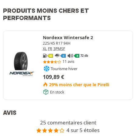
PRODUITS MOINS CHERS ET
PERFORMANTS
Nordexx Wintersafe 2
225/45 R17 94H
XL
FR
3PMSF
72 db
C
C
B
11 avis
Tourisme hiver
109,89
€
29% moins cher que le Pirelli
En stock
AVIS
25 commentaires client
4 sur 5 étoiles