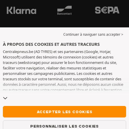
Continuer à naviguer sans accepter >
À PROPOS DES COOKIES ET AUTRES TRACEURS
Centralepneus.be (AD TYRES) et ses partenaires (Google, Hotjar,
Microsoft) utilisent des témoins de connexion (cookies) et autres
traceurs (webstorage) pour assurer le bon fonctionnement du site,
faciliter votre navigation, réaliser des mesures statistiques et
personnaliser ses campagnes publicitaires. Les cookies et autres
traceurs stockés sur votre terminal, sont susceptibles de contenir des
données à caractère personnel. Aussi, nous ne déposons aucun cookie
ou autre traceur sans votre consentement libre et éclairé à l’exception
de ceux indispensables pour le fonctionnement du site. Nous
conservons votre choix pendant 6 mois. Vous pouvez retirer votre
consentement à tout moment en vous rendant sur la
page cookies et
autres traceurs
. Vous pouvez choisir de continuer à naviguer sans
ACCEPTER LES COOKIES
accepter le dépôt de cookies ou autres traceurs. Le refus ne fait pas
obstacle à l’accès aux services AD TYRES. Pour plus d’informations, nous
PERSONNALISER LES COOKIES
vous invitons à consulter
la page cookies et autres traceurs
.