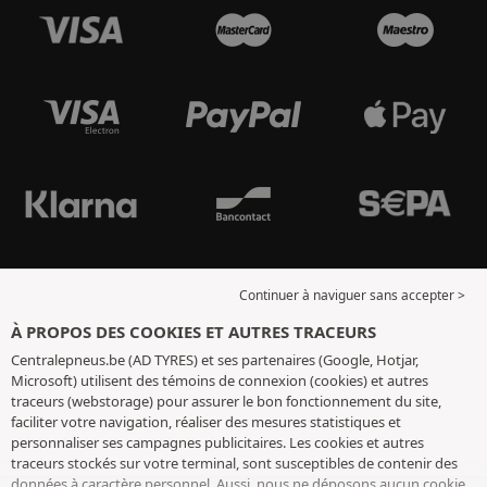
Continuer à naviguer sans accepter >
À PROPOS DES COOKIES ET AUTRES TRACEURS
Centralepneus.be (AD TYRES) et ses partenaires (Google, Hotjar,
Microsoft) utilisent des témoins de connexion (cookies) et autres
traceurs (webstorage) pour assurer le bon fonctionnement du site,
faciliter votre navigation, réaliser des mesures statistiques et
personnaliser ses campagnes publicitaires. Les cookies et autres
traceurs stockés sur votre terminal, sont susceptibles de contenir des
données à caractère personnel. Aussi, nous ne déposons aucun cookie