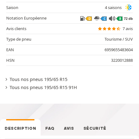
Saison
4 saisons
Notation Européenne
72 db
D
C
B
Avis clients
7 avis
Type de pneu
Tourisme / SUV
EAN
6959655483604
HSN
3220012888
Tous nos pneus 195/65 R15
Tous nos pneus 195/65 R15 91H
DESCRIPTION
FAQ
AVIS
SÉCURITÉ