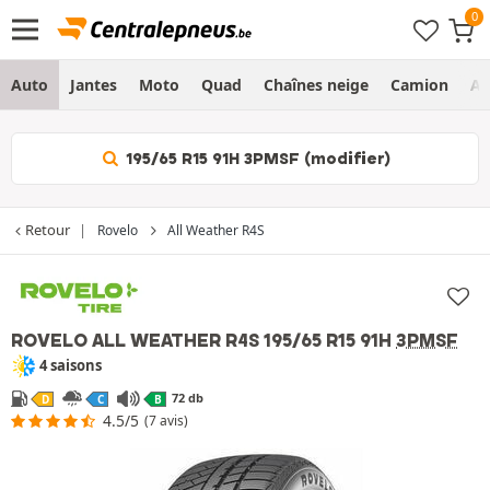
Auto
Jantes
Moto
Quad
Chaînes neige
Camion
Ag
195/65 R15 91H 3PMSF (modifier)
Retour
Rovelo
All Weather R4S
ROVELO ALL WEATHER R4S
195/65 R15 91H
3PMSF
4 saisons
72 db
D
C
B
4.5/5
(7 avis)