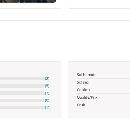
Sol humide
(2)
Sol sec
(5)
Confort
(3)
Qualité/Prix
(0)
Bruit
(1)