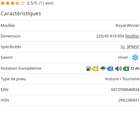
3.5/5
(11 avis)
Caractéristiques
Modèle
Royal Winter
Dimension
225/45 R18 95V
Modifier
Spécificités
XL
3PMSF
Saison
Hiver
Notation Européenne
72 db
C
C
B
Type de pneu
Voiture / Tourisme
EAN
6972508646834
HSN
2RK2384H1