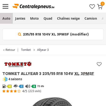
Auto
Jantes
Moto
Quad
Chaînes neige
Camion
Ag
235/55 R18 104V XL 3PMSF (modifier)
Retour
Tomket
Allyear 3
TOMKET ALLYEAR 3
235/55 R18 104V
XL
3PMSF
4 saisons
72 db
C
C
B
4/5
(223 avis)