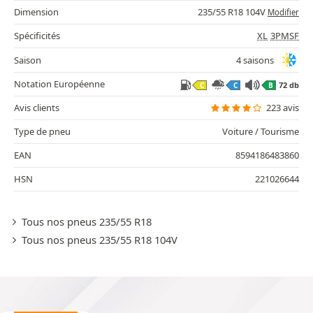
Dimension
235/55 R18 104V
Modifier
Spécificités
XL
3PMSF
Saison
4 saisons
Notation Européenne
72 db
C
C
B
Avis clients
223 avis
Type de pneu
Voiture / Tourisme
EAN
8594186483860
HSN
221026644
Tous nos pneus 235/55 R18
Tous nos pneus 235/55 R18 104V