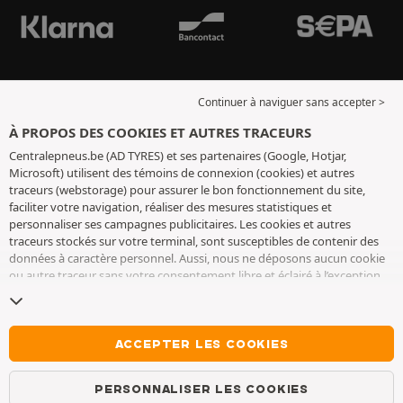
Continuer à naviguer sans accepter >
À PROPOS DES COOKIES ET AUTRES TRACEURS
Centralepneus.be (AD TYRES) et ses partenaires (Google, Hotjar,
Microsoft) utilisent des témoins de connexion (cookies) et autres
traceurs (webstorage) pour assurer le bon fonctionnement du site,
faciliter votre navigation, réaliser des mesures statistiques et
personnaliser ses campagnes publicitaires. Les cookies et autres
traceurs stockés sur votre terminal, sont susceptibles de contenir des
données à caractère personnel. Aussi, nous ne déposons aucun cookie
ou autre traceur sans votre consentement libre et éclairé à l’exception
de ceux indispensables pour le fonctionnement du site. Nous
conservons votre choix pendant 6 mois. Vous pouvez retirer votre
consentement à tout moment en vous rendant sur la
page cookies et
autres traceurs
. Vous pouvez choisir de continuer à naviguer sans
ACCEPTER LES COOKIES
accepter le dépôt de cookies ou autres traceurs. Le refus ne fait pas
obstacle à l’accès aux services AD TYRES. Pour plus d’informations, nous
PERSONNALISER LES COOKIES
vous invitons à consulter
la page cookies et autres traceurs
.