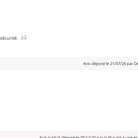
sécurité.
Avis déposé le 21/07/26 par D
Avis traduit déposé le 28/12/25 par H W suite à une e