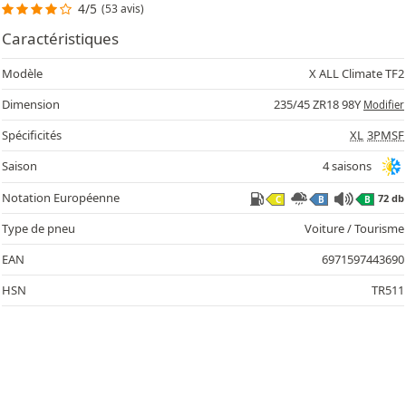
4/5
(53 avis)
Caractéristiques
Modèle
X ALL Climate TF2
Dimension
235/45 ZR18 98Y
Modifier
Spécificités
XL
3PMSF
Saison
4 saisons
Notation Européenne
72 db
C
B
B
Type de pneu
Voiture / Tourisme
EAN
6971597443690
HSN
TR511