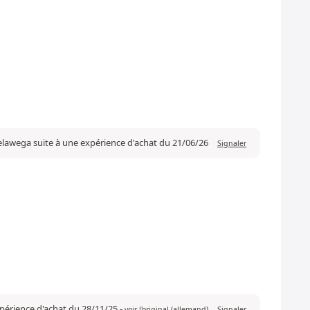
elawega suite à une expérience d'achat du 21/06/26
Signaler
xpérience d'achat du 28/11/25
-
voir l'original (allemand)
Signaler