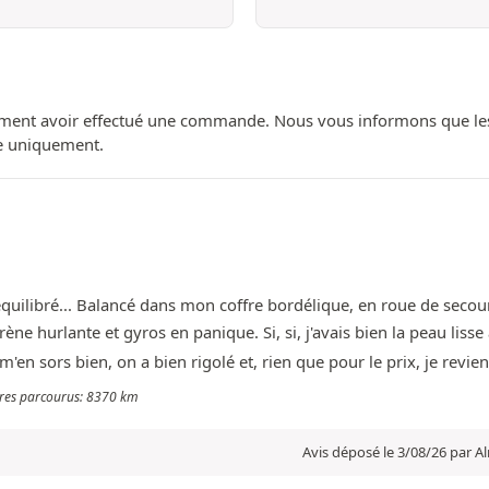
ment avoir effectué une commande. Nous vous informons que les avi
ue uniquement.
uilibré... Balancé dans mon coffre bordélique, en roue de secours
irène hurlante et gyros en panique. Si, si, j'avais bien la peau liss
'en sors bien, on a bien rigolé et, rien que pour le prix, je revien
ètres parcourus: 8370 km
Avis déposé le 3/08/26 par A