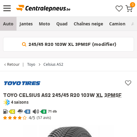
Auto
Jantes
Moto
Quad
Chaînes neige
Camion
Ag
245/45 R20 103W XL 3PMSF (modifier)
Retour
Toyo
Celsius AS2
TOYO CELSIUS AS2
245/45 R20 103W
XL
3PMSF
4 saisons
71 db
C
B
B
4/5
(57 avis)