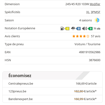
Dimension
245/45 R20 103W
Modifier
Spécificités
XL
3PMSF
Saison
4 saisons
Notation Européenne
71 db
C
B
B
Avis clients
57 avis
Type de pneu
Voiture / Tourisme
EAN
4981910562986
HSN
3876600
Économisez
Centralepneus.be
166,69
€
/article
123pneus.be
182,80
€
/article*
Bandenexpert.be
166,99
€
/article*