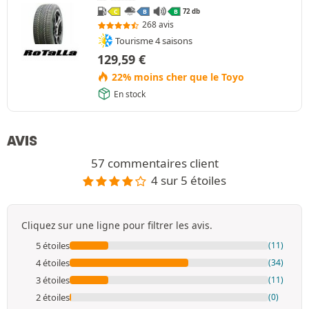
72 db
C
B
B
268 avis
Tourisme 4 saisons
129,59
€
22% moins cher que le Toyo
En stock
AVIS
57 commentaires client
4 sur 5 étoiles
Cliquez sur une ligne pour filtrer les avis.
5 étoiles
(11)
4 étoiles
(34)
3 étoiles
(11)
2 étoiles
(0)