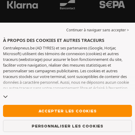
Continuer à naviguer sans accepter >
À PROPOS DES COOKIES ET AUTRES TRACEURS
Centralepneus.be (AD TYRES) et ses partenaires (Google, Hotjar,
Microsoft) utilisent des témoins de connexion (cookies) et autres
traceurs (webstorage) pour assurer le bon fonctionnement du site,
faciliter votre navigation, réaliser des mesures statistiques et
personnaliser ses campagnes publicitaires. Les cookies et autres
traceurs stockés sur votre terminal, sont susceptibles de contenir des
données à caractère personnel. Aussi, nous ne déposons aucun cookie
ou autre traceur sans votre consentement libre et éclairé à l’exception
de ceux indispensables pour le fonctionnement du site. Nous
conservons votre choix pendant 6 mois. Vous pouvez retirer votre
consentement à tout moment en vous rendant sur la
page cookies et
autres traceurs
. Vous pouvez choisir de continuer à naviguer sans
ACCEPTER LES COOKIES
accepter le dépôt de cookies ou autres traceurs. Le refus ne fait pas
obstacle à l’accès aux services AD TYRES. Pour plus d’informations, nous
PERSONNALISER LES COOKIES
vous invitons à consulter
la page cookies et autres traceurs
.