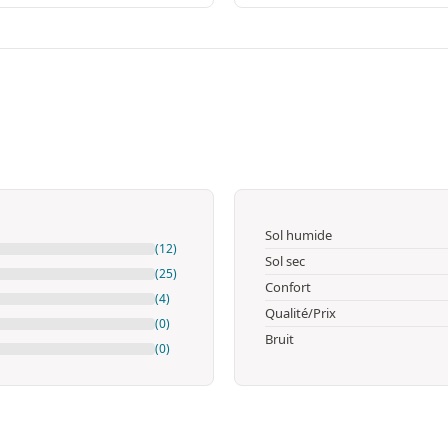
Sol humide
(12)
Sol sec
(25)
Confort
(4)
Qualité/Prix
(0)
Bruit
(0)