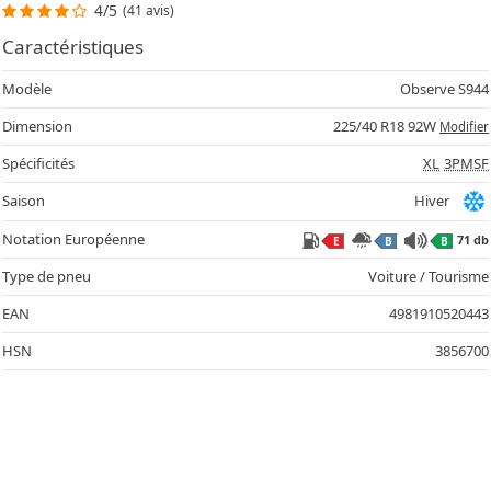
4/5
(41 avis)
Caractéristiques
Modèle
Observe S944
Dimension
225/40 R18 92W
Modifier
Spécificités
XL
3PMSF
Saison
Hiver
Notation Européenne
71 db
E
B
B
Type de pneu
Voiture / Tourisme
EAN
4981910520443
HSN
3856700