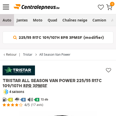
Auto
Jantes
Moto
Quad
Chaînes neige
Camion
Ag
225/55 R17C 109/107H 8PR 3PMSF (modifier)
Retour
Tristar
All Season Van Power
TRISTAR ALL SEASON VAN POWER
225/55 R17C
109/107H
8PR
3PMSF
4 saisons
72 db
C
B
B
4/5
(17 avis)