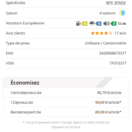
Spécificités
8PR
3PMSF
Saison
4 saisons
Notation Européenne
72 db
C
B
B
Avis clients
17 avis
Type de pneu
Utilitaire / Camionnette
EAN
5420068673377
HSN
TF073377
Économisez
Centralepneus.be
80,79
€
/article
123pneus.be
90,69
€
/article*
Bandenexpert.be
80,99
€
/article*
* Les prix peuvent avoir changé depuis la date visible en
cliquant sur le prix.