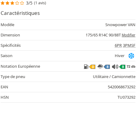
3/5
(1 avis)
Caractéristiques
Modèle
Snowpower VAN
Dimension
175/65 R14C 90/88T
Modifier
Spécificités
6PR
3PMSF
Saison
Hiver
Notation Européenne
72 db
D
B
B
Type de pneu
Utilitaire / Camionnette
EAN
5420068673292
HSN
TU073292