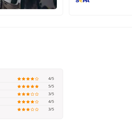
4/5
5/5
3/5
4/5
3/5