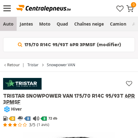
Auto
Jantes
Moto
Quad
Chaînes neige
Camion
Ag
175/70 R14C 95/93T 6PR 3PMSF (modifier)
Retour
Tristar
Snowpower VAN
TRISTAR SNOWPOWER VAN
175/70 R14C 95/93T
6PR
3PMSF
Hiver
72 db
D
B
B
3/5
(1 avis)