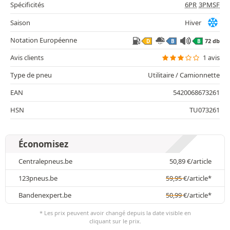
Spécificités
6PR
3PMSF
Saison
Hiver
Notation Européenne
72 db
D
B
B
Avis clients
1 avis
Type de pneu
Utilitaire / Camionnette
EAN
5420068673261
HSN
TU073261
Économisez
Centralepneus.be
50,89
€
/article
123pneus.be
59,95
€
/article*
Bandenexpert.be
50,99
€
/article*
* Les prix peuvent avoir changé depuis la date visible en
cliquant sur le prix.