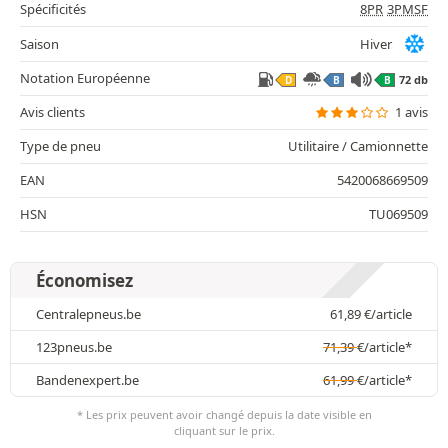
Spécificités
8PR
3PMSF
Saison
Hiver
Notation Européenne
72 db
D
B
B
Avis clients
1 avis
Type de pneu
Utilitaire / Camionnette
EAN
5420068669509
HSN
TU069509
Économisez
Centralepneus.be
61,89
€
/article
123pneus.be
71,39
€
/article*
Bandenexpert.be
61,99
€
/article*
* Les prix peuvent avoir changé depuis la date visible en
cliquant sur le prix.