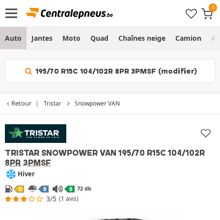
Auto
Jantes
Moto
Quad
Chaînes neige
Camion
Ag
195/70 R15C 104/102R 8PR 3PMSF (modifier)
Retour
Tristar
Snowpower VAN
TRISTAR SNOWPOWER VAN
195/70 R15C 104/102R
8PR
3PMSF
Hiver
72 db
D
B
B
3/5
(1 avis)