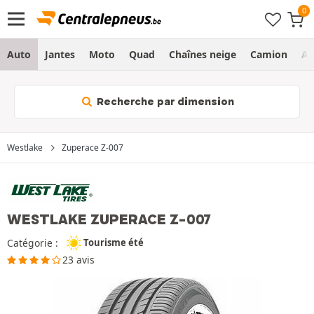
Auto
Jantes
Moto
Quad
Chaînes neige
Camion
Ag
Recherche par dimension
Westlake
Zuperace Z-007
WESTLAKE ZUPERACE Z-007
Catégorie :
Tourisme été
23 avis