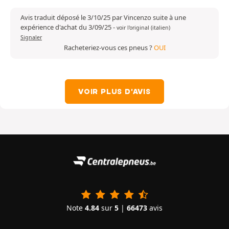
Avis traduit déposé le 3/10/25 par Vincenzo suite à une
expérience d'achat du 3/09/25
-
voir l'original (italien)
Signaler
Racheteriez-vous ces pneus ?
OUI
VOIR PLUS D'AVIS
Note
4.84
sur
5
|
66473
avis