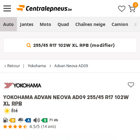
Auto
Jantes
Moto
Quad
Chaînes neige
Camion
Ag
255/45 R17 102W XL RPB (modifier)
Retour
Yokohama
Advan Neova AD09
YOKOHAMA ADVAN NEOVA AD09
255/45 R17 102W
XL
RPB
Été
71 db
D
A
B
4.5/5
(14 avis)