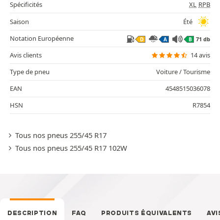
Spécificités
XL
RPB
Saison
Été
Notation Européenne
71 db
D
A
B
Avis clients
14 avis
Type de pneu
Voiture / Tourisme
EAN
4548515036078
HSN
R7854
Tous nos pneus 255/45 R17
Tous nos pneus 255/45 R17 102W
DESCRIPTION
FAQ
PRODUITS ÉQUIVALENTS
AVI