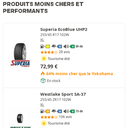
PRODUITS MOINS CHERS ET
PERFORMANTS
Superia EcoBlue UHP2
255/45 R17 102W
XL
69 db
C
B
A
28 avis
Tourisme été
72,99
€
64% moins cher que le Yokohama
En stock
Westlake Sport SA-37
255/45 ZR17 102W
XL
73 db
D
B
B
106 avis
Tourisme été