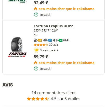
92,49
€
55% moins cher que le Yokohama
En stock
Fortuna Ecoplus UHP2
255/45 R17 102W
XL
69 db
D
C
A
30 avis
Tourisme été
89,79
€
56% moins cher que le Yokohama
En stock
AVIS
14 commentaires client
4.5 sur 5 étoiles