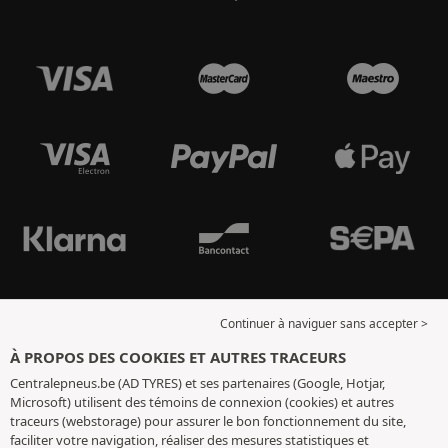
Continuer à naviguer sans accepter >
À PROPOS DES COOKIES ET AUTRES TRACEURS
Centralepneus.be (AD TYRES) et ses partenaires (Google, Hotjar,
Microsoft) utilisent des témoins de connexion (cookies) et autres
traceurs (webstorage) pour assurer le bon fonctionnement du site,
faciliter votre navigation, réaliser des mesures statistiques et