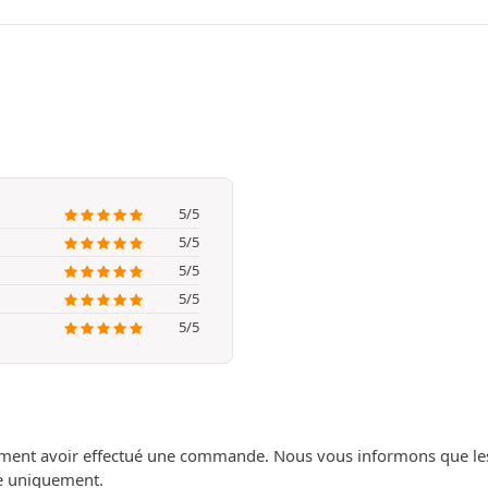
5/5
5/5
5/5
5/5
5/5
ment avoir effectué une commande. Nous vous informons que les avi
ue uniquement.