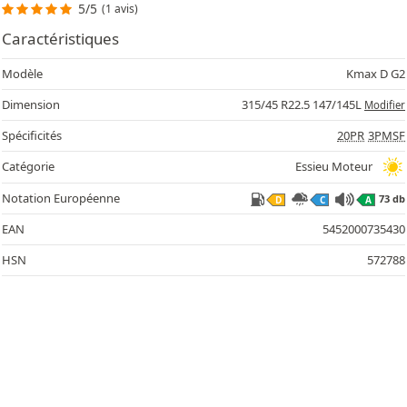
5/5
(1 avis)
Caractéristiques
Modèle
Kmax D G2
Dimension
315/45 R22.5 147/145L
Modifier
Spécificités
20PR
3PMSF
Catégorie
Essieu Moteur
Notation Européenne
73 db
D
C
A
EAN
5452000735430
HSN
572788