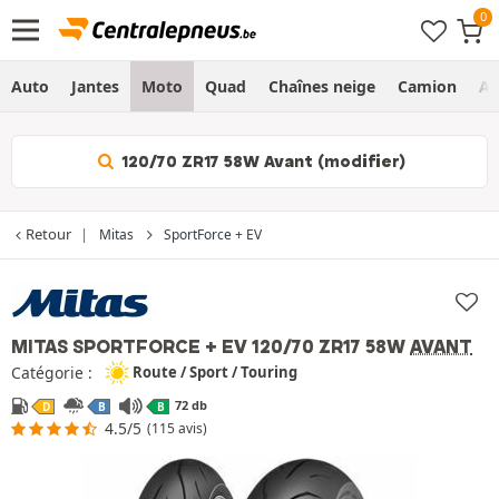
Auto
Jantes
Moto
Quad
Chaînes neige
Camion
Ag
120/70 ZR17 58W Avant (modifier)
Retour
Mitas
SportForce + EV
MITAS SPORTFORCE + EV
120/70 ZR17 58W
AVANT
Catégorie :
Route / Sport / Touring
72 db
D
B
B
4.5/5
(115 avis)