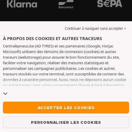
Continuer à naviguer sans accepter >
À PROPOS DES COOKIES ET AUTRES TRACEURS
Centralepneus.be (AD TYRES) et ses partenaires (Google, Hotjar,
Microsoft) utilisent des témoins de connexion (cookies) et autres
traceurs (webstorage) pour assurer le bon fonctionnement du site,
faciliter votre navigation, réaliser des mesures statistiques et
personnaliser ses campagnes publicitaires. Les cookies et autres
traceurs stockés sur votre terminal, sont susceptibles de contenir des
données à caractère personnel. Aussi, nous ne déposons aucun cookie
ou autre traceur sans votre consentement libre et éclairé à l’exception
de ceux indispensables pour le fonctionnement du site. Nous
conservons votre choix pendant 6 mois. Vous pouvez retirer votre
consentement à tout moment en vous rendant sur la
page cookies et
autres traceurs
. Vous pouvez choisir de continuer à naviguer sans
ACCEPTER LES COOKIES
accepter le dépôt de cookies ou autres traceurs. Le refus ne fait pas
obstacle à l’accès aux services AD TYRES. Pour plus d’informations, nous
PERSONNALISER LES COOKIES
vous invitons à consulter
la page cookies et autres traceurs
.