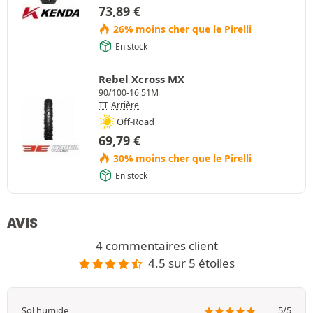
73,89
€
26% moins cher que le Pirelli
En stock
Rebel Xcross MX
90/100-16 51M
TT
Arrière
Off-Road
69,79
€
30% moins cher que le Pirelli
En stock
AVIS
4 commentaires client
4.5 sur 5 étoiles
Sol humide
5/5