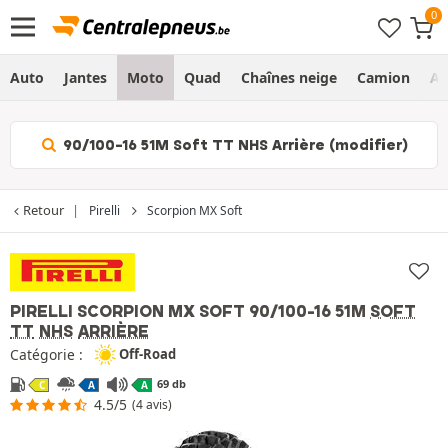
Auto
Jantes
Moto
Quad
Chaînes neige
Camion
Ag
90/100-16 51M Soft TT NHS Arrière (modifier)
Retour
Pirelli
Scorpion MX Soft
PIRELLI SCORPION MX SOFT
90/100-16 51M
SOFT
TT
NHS
ARRIÈRE
Catégorie :
Off-Road
69 db
C
A
A
4.5/5
(4 avis)