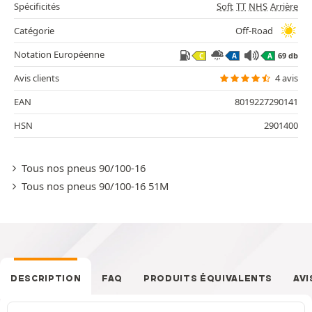
Spécificités
Soft
TT
NHS
Arrière
Catégorie
Off-Road
Notation Européenne
69 db
C
A
A
Avis clients
4 avis
EAN
8019227290141
HSN
2901400
Tous nos pneus 90/100-16
Tous nos pneus 90/100-16 51M
DESCRIPTION
FAQ
PRODUITS ÉQUIVALENTS
AVI