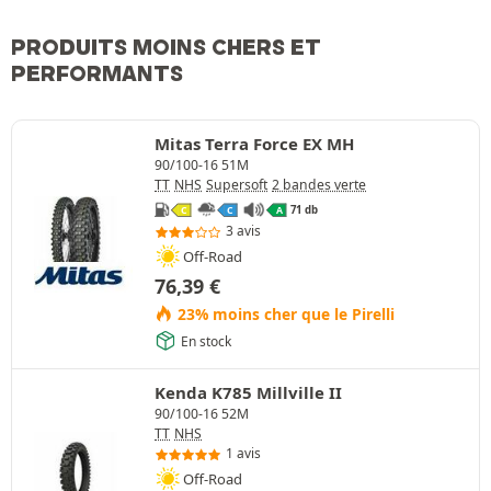
PRODUITS MOINS CHERS ET
PERFORMANTS
Mitas Terra Force EX MH
90/100-16 51M
TT
NHS
Supersoft
2 bandes verte
71 db
C
C
A
3 avis
Off-Road
76,39
€
23% moins cher que le Pirelli
En stock
Kenda K785 Millville II
90/100-16 52M
TT
NHS
1 avis
Off-Road