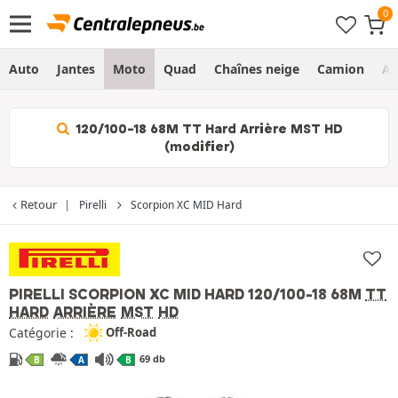
Auto
Jantes
Moto
Quad
Chaînes neige
Camion
Ag
120/100-18 68M TT Hard Arrière MST HD
(modifier)
Retour
Pirelli
Scorpion XC MID Hard
PIRELLI SCORPION XC MID HARD
120/100-18 68M
TT
HARD
ARRIÈRE
MST
HD
Catégorie :
Off-Road
69 db
B
A
B