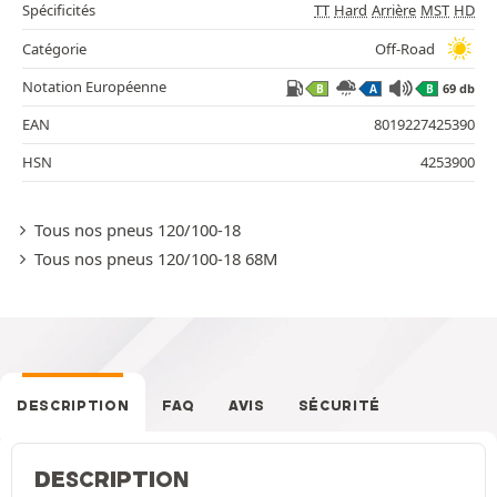
Spécificités
TT
Hard
Arrière
MST
HD
Catégorie
Off-Road
Notation Européenne
69 db
B
A
B
EAN
8019227425390
HSN
4253900
Tous nos pneus 120/100-18
Tous nos pneus 120/100-18 68M
DESCRIPTION
FAQ
AVIS
SÉCURITÉ
DESCRIPTION