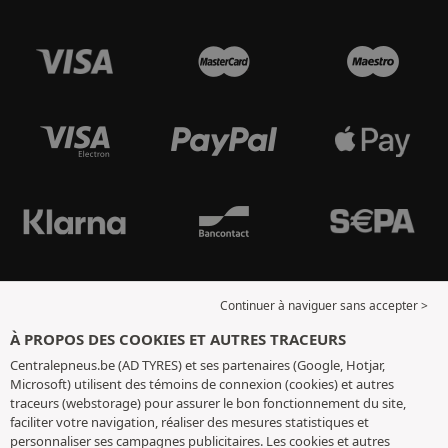
Continuer à naviguer sans accepter >
À PROPOS DES COOKIES ET AUTRES TRACEURS
Centralepneus.be (AD TYRES) et ses partenaires (Google, Hotjar,
Microsoft) utilisent des témoins de connexion (cookies) et autres
traceurs (webstorage) pour assurer le bon fonctionnement du site,
faciliter votre navigation, réaliser des mesures statistiques et
personnaliser ses campagnes publicitaires. Les cookies et autres