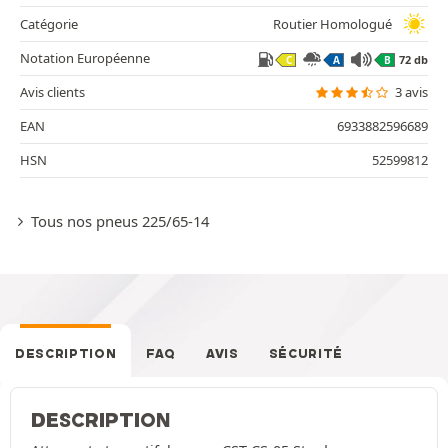
Catégorie
Routier Homologué
Notation Européenne
72 db
C
A
B
Avis clients
3 avis
EAN
6933882596689
HSN
52599812
Tous nos pneus 225/65-14
DESCRIPTION
FAQ
AVIS
SÉCURITÉ
DESCRIPTION