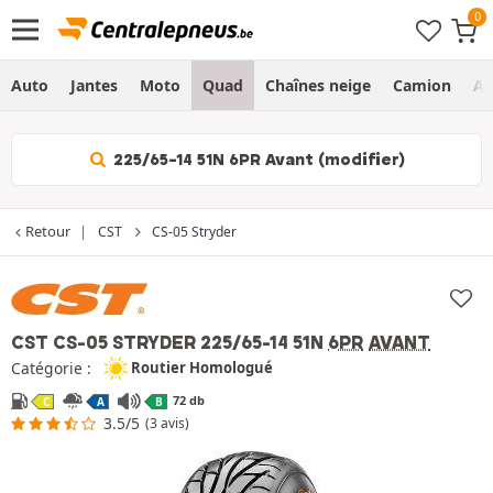
Auto
Jantes
Moto
Quad
Chaînes neige
Camion
Ag
225/65-14 51N 6PR Avant (modifier)
Retour
CST
CS-05 Stryder
CST CS-05 STRYDER
225/65-14 51N
6PR
AVANT
Catégorie :
Routier Homologué
72 db
C
A
B
3.5/5
(3 avis)