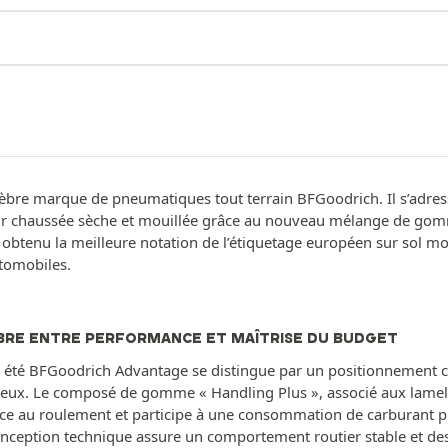
lèbre marque de pneumatiques tout terrain BFGoodrich. Il s’adres
sur chaussée sèche et mouillée grâce au nouveau mélange de gomm
obtenu la meilleure notation de l’étiquetage européen sur sol m
utomobiles.
BRE ENTRE PERFORMANCE ET MAÎTRISE DU BUDGET
 été BFGoodrich Advantage se distingue par un positionnement com
eux. Le composé de gomme « Handling Plus », associé aux lamell
nce au roulement et participe à une consommation de carburant p
onception technique assure un comportement routier stable et de