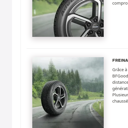
compromi
FREINA
Grâce à
BFGoodr
distance
générat
Plusieu
chaussée