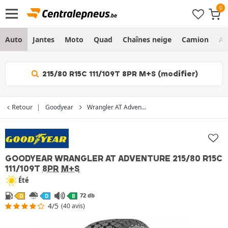
Auto
Jantes
Moto
Quad
Chaînes neige
Camion
Ag
215/80 R15C 111/109T 8PR M+S (modifier)
Retour
Goodyear
Wrangler AT Adven...
GOODYEAR WRANGLER AT ADVENTURE
215/80 R15C
111/109T
8PR
M+S
Été
72 db
D
D
B
4/5
(40 avis)