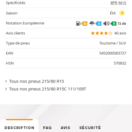
Spécificités
8PR
M+S
Saison
Été
Notation Européenne
72 db
D
D
B
Avis clients
40 avis
Type de pneu
Tourisme / SUV
EAN
5452000583727
HSN
570832
Tous nos pneus 215/80 R15
Tous nos pneus 215/80 R15C 111/109T
DESCRIPTION
FAQ
AVIS
SÉCURITÉ