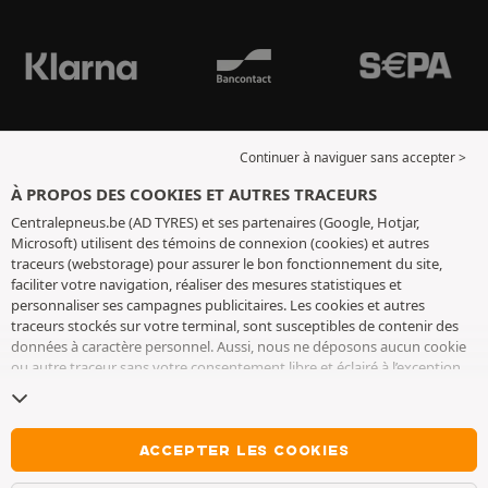
Continuer à naviguer sans accepter >
À PROPOS DES COOKIES ET AUTRES TRACEURS
Centralepneus.be (AD TYRES) et ses partenaires (Google, Hotjar,
Microsoft) utilisent des témoins de connexion (cookies) et autres
traceurs (webstorage) pour assurer le bon fonctionnement du site,
faciliter votre navigation, réaliser des mesures statistiques et
personnaliser ses campagnes publicitaires. Les cookies et autres
traceurs stockés sur votre terminal, sont susceptibles de contenir des
données à caractère personnel. Aussi, nous ne déposons aucun cookie
ou autre traceur sans votre consentement libre et éclairé à l’exception
de ceux indispensables pour le fonctionnement du site. Nous
conservons votre choix pendant 6 mois. Vous pouvez retirer votre
consentement à tout moment en vous rendant sur la
page cookies et
autres traceurs
. Vous pouvez choisir de continuer à naviguer sans
ACCEPTER LES COOKIES
accepter le dépôt de cookies ou autres traceurs. Le refus ne fait pas