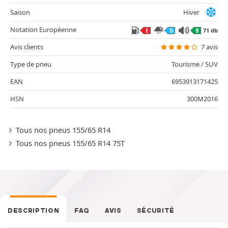
Saison
Hiver
Notation Européenne
71 db
E
D
B
Avis clients
7 avis
Type de pneu
Tourisme / SUV
EAN
6953913171425
HSN
300M2016
Tous nos pneus 155/65 R14
Tous nos pneus 155/65 R14 75T
DESCRIPTION
FAQ
AVIS
SÉCURITÉ