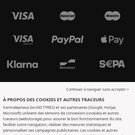
Continuer à naviguer sans accepter >
À PROPOS DES COOKIES ET AUTRES TRACEURS
Centralepneus.be (AD TYRES) et ses partenaires (Google, Hotjar,
Microsoft) utilisent des témoins de connexion (cookies) et autres
traceurs (webstorage) pour assurer le bon fonctionnement du site,
faciliter votre navigation, réaliser des mesures statistiques et
personnaliser ses campagnes publicitaires. Les cookies et autres