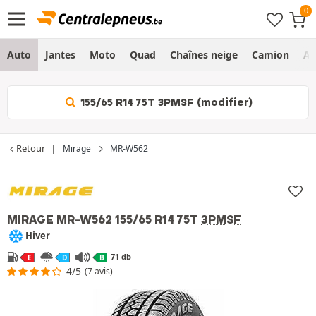
Auto
Jantes
Moto
Quad
Chaînes neige
Camion
Ag
155/65 R14 75T 3PMSF (modifier)
Retour
Mirage
MR-W562
MIRAGE MR-W562
155/65 R14 75T
3PMSF
Hiver
71 db
E
D
B
4/5
(7 avis)