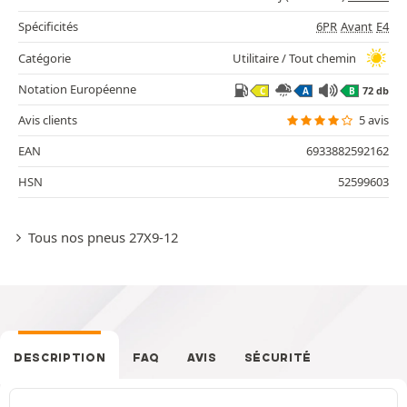
Spécificités
6PR
Avant
E4
Catégorie
Utilitaire / Tout chemin
Notation Européenne
72 db
C
A
B
Avis clients
5 avis
EAN
6933882592162
HSN
52599603
Tous nos pneus 27X9-12
DESCRIPTION
FAQ
AVIS
SÉCURITÉ