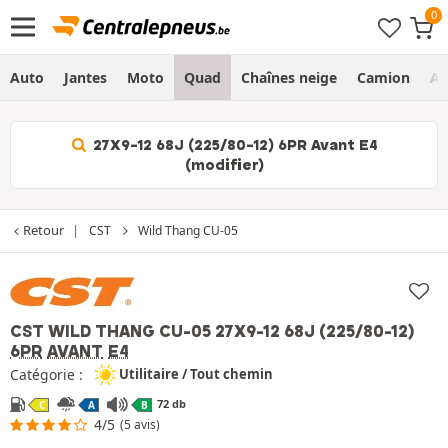
Auto
Jantes
Moto
Quad
Chaînes neige
Camion
Ag
27X9-12 68J (225/80-12) 6PR Avant E4
(modifier)
Retour
CST
Wild Thang CU-05
CST WILD THANG CU-05
27X9-12 68J (225/80-12)
6PR
AVANT
E4
Catégorie :
Utilitaire / Tout chemin
72 db
C
A
B
4/5
(5 avis)