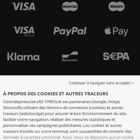
Continuer à naviguer sans accepter >
À PROPOS DES COOKIES ET AUTRES TRACEURS
Centralepneus.be (AD TYRES) et ses partenaires (Google, Hotjar,
Microsoft) utilisent des témoins de connexion (cookies) et autres
traceurs (webstorage) pour assurer le bon fonctionnement du site,
faciliter votre navigation, réaliser des mesures statistiques et
personnaliser ses campagnes publicitaires. Les cookies et autres
traceurs stockés sur votre terminal, sont susceptibles de contenir des
données à caractère personnel. Aussi, nous ne déposons aucun cookie