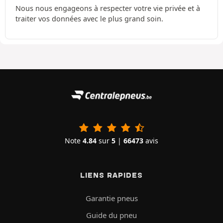
Nous nous engageons à respecter votre vie privée et à
traiter vos données avec le plus grand soin.
Note
4.84
sur
5
|
66473
avis
LIENS RAPIDES
Garantie pneus
Guide du pneu