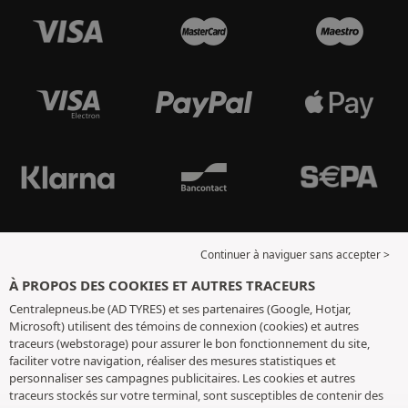
Continuer à naviguer sans accepter >
À PROPOS DES COOKIES ET AUTRES TRACEURS
Centralepneus.be (AD TYRES) et ses partenaires (Google, Hotjar,
Microsoft) utilisent des témoins de connexion (cookies) et autres
traceurs (webstorage) pour assurer le bon fonctionnement du site,
faciliter votre navigation, réaliser des mesures statistiques et
personnaliser ses campagnes publicitaires. Les cookies et autres
traceurs stockés sur votre terminal, sont susceptibles de contenir des