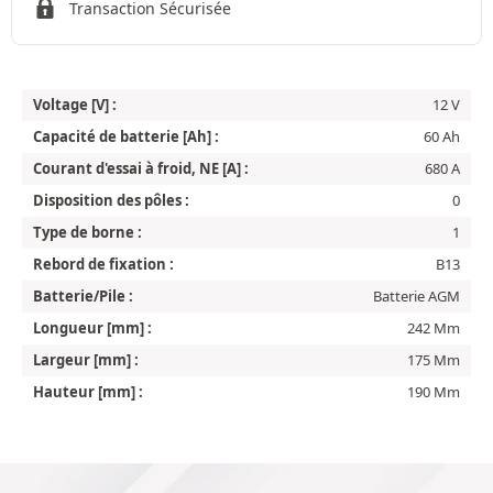
Transaction Sécurisée
Voltage [V] :
12 V
Capacité de batterie [Ah] :
60 Ah
Courant d'essai à froid, NE [A] :
680 A
Disposition des pôles :
0
Type de borne :
1
Rebord de fixation :
B13
Batterie/Pile :
Batterie AGM
Longueur [mm] :
242 Mm
Largeur [mm] :
175 Mm
Hauteur [mm] :
190 Mm