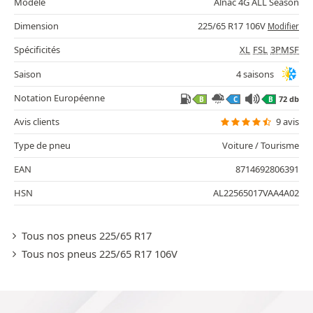
Modèle
Alnac 4G ALL Season
Dimension
225/65 R17 106V
Modifier
Spécificités
XL
FSL
3PMSF
Saison
4 saisons
Notation Européenne
72 db
B
C
B
Avis clients
9 avis
Type de pneu
Voiture / Tourisme
EAN
8714692806391
HSN
AL22565017VAA4A02
Tous nos pneus 225/65 R17
Tous nos pneus 225/65 R17 106V