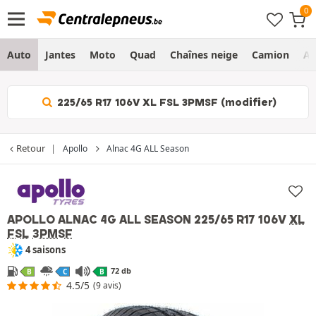
Auto
Jantes
Moto
Quad
Chaînes neige
Camion
Ag
225/65 R17 106V XL FSL 3PMSF (modifier)
Retour
Apollo
Alnac 4G ALL Season
APOLLO ALNAC 4G ALL SEASON
225/65 R17 106V
XL
FSL
3PMSF
4 saisons
72 db
B
C
B
4.5/5
(9 avis)