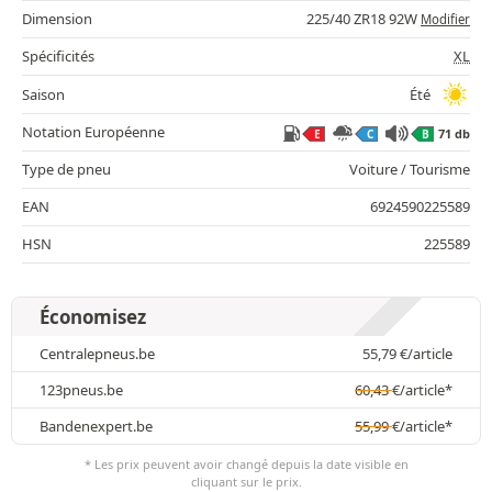
Dimension
225/40 ZR18 92W
Modifier
Spécificités
XL
Saison
Été
Notation Européenne
71 db
E
C
B
Type de pneu
Voiture / Tourisme
EAN
6924590225589
HSN
225589
Économisez
Centralepneus.be
55,79
€
/article
123pneus.be
60,43
€
/article*
Bandenexpert.be
55,99
€
/article*
* Les prix peuvent avoir changé depuis la date visible en
cliquant sur le prix.