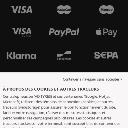
Continuer à naviguer sans accepter >
À PROPOS DES COOKIES ET AUTRES TRACEURS
Centralepneus.be (AD TYRES) et ses partenaires (Google, Hotjar,
Microsoft) utilisent des témoins de connexion (cookies) et autres
traceurs (webstorage) pour assurer le bon fonctionnement du site,
faciliter votre navigation, réaliser des mesures statistiques et
personnaliser ses campagnes publicitaires. Les cookies et autres
traceurs stockés sur votre terminal, sont susceptibles de contenir des