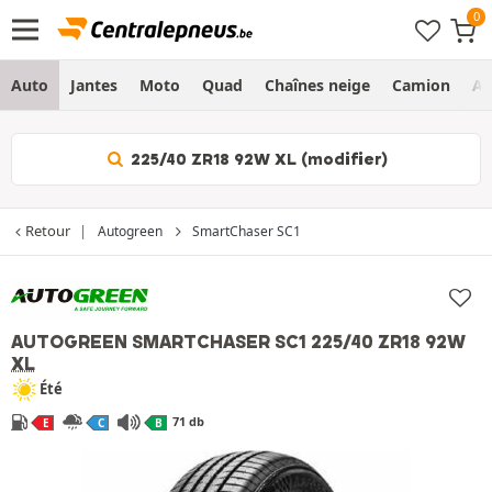
Auto
Jantes
Moto
Quad
Chaînes neige
Camion
Ag
225/40 ZR18 92W XL (modifier)
Retour
Autogreen
SmartChaser SC1
AUTOGREEN SMARTCHASER SC1
225/40 ZR18 92W
XL
Été
71 db
E
C
B