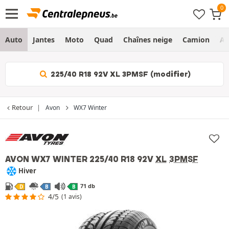
Auto
Jantes
Moto
Quad
Chaînes neige
Camion
Ag
225/40 R18 92V XL 3PMSF (modifier)
Retour
Avon
WX7 Winter
AVON WX7 WINTER
225/40 R18 92V
XL
3PMSF
Hiver
71 db
D
B
B
4/5
(1 avis)