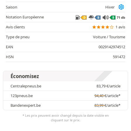
Saison
Hiver
Notation Européenne
71 db
D
B
B
Avis clients
1 avis
Type de pneu
Voiture / Tourisme
EAN
0029142974512
HSN
591472
Économisez
Centralepneus.be
83,79
€
/article
123pneus.be
94,40
€
/article*
Bandenexpert.be
83,99
€
/article*
* Les prix peuvent avoir changé depuis la date visible en
cliquant sur le prix.