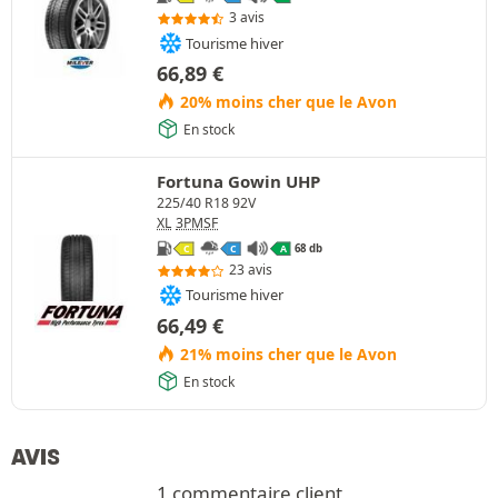
3 avis
Tourisme hiver
66,89
€
20% moins cher que le Avon
En stock
Fortuna Gowin UHP
225/40 R18 92V
XL
3PMSF
68 db
C
C
A
23 avis
Tourisme hiver
66,49
€
21% moins cher que le Avon
En stock
AVIS
1 commentaire client