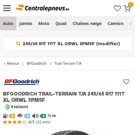
Auto
Jantes
Moto
Quad
Chaînes neige
Camion
Ag
245/65 R17 111T XL ORWL 3PMSF (modifier)
Retour
BFGoodrich
Trail-Terrain T/A
BFGOODRICH TRAIL-TERRAIN T/A
245/65 R17 111T
XL
ORWL
3PMSF
4 saisons
72 db
D
E
B
4/5
(22 avis)