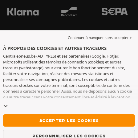
Continuer à naviguer sans accepter >
À PROPOS DES COOKIES ET AUTRES TRACEURS
Centralepneus.be (AD TYRES) et ses partenaires (Google, Hotjar,
Microsoft) utilisent des témoins de connexion (cookies) et autres
traceurs (webstorage) pour assurer le bon fonctionnement du site,
faciliter votre navigation, réaliser des mesures statistiques et
personnaliser ses campagnes publicitaires. Les cookies et autres
traceurs stockés sur votre terminal, sont susceptibles de contenir des
données à caractère personnel. Aussi, nous ne déposons aucun cookie
ou autre traceur sans votre consentement libre et éclairé à l’exception
de ceux indispensables pour le fonctionnement du site. Nous
conservons votre choix pendant 6 mois. Vous pouvez retirer votre
consentement à tout moment en vous rendant sur la
page cookies et
autres traceurs
. Vous pouvez choisir de continuer à naviguer sans
ACCEPTER LES COOKIES
accepter le dépôt de cookies ou autres traceurs. Le refus ne fait pas
obstacle à l’accès aux services AD TYRES. Pour plus d’informations, nous
PERSONNALISER LES COOKIES