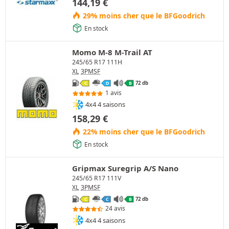
144,19
€
29% moins cher que le BFGoodrich
En stock
Momo M-8 M-Trail AT
245/65 R17 111H
XL
3PMSF
72 db
C
D
B
1 avis
4x4 4 saisons
158,29
€
22% moins cher que le BFGoodrich
En stock
Gripmax Suregrip A/S Nano
245/65 R17 111V
XL
3PMSF
72 db
C
C
B
24 avis
4x4 4 saisons