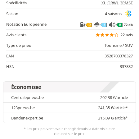
Spécificités
XL
ORWL
3PMSF
Saison
4 saisons
Notation Européenne
72 db
D
E
B
Avis clients
22 avis
Type de pneu
Tourisme / SUV
EAN
3528703378327
HSN
337832
Économisez
Centralepneus.be
202,38
€
/article
123pneus.be
241,35
€
/article*
Bandenexpert.be
215,09
€
/article*
* Les prix peuvent avoir changé depuis la date visible en
cliquant sur le prix.