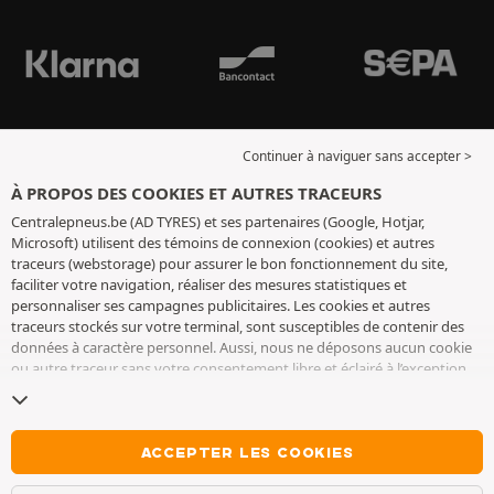
Continuer à naviguer sans accepter >
À PROPOS DES COOKIES ET AUTRES TRACEURS
Centralepneus.be (AD TYRES) et ses partenaires (Google, Hotjar,
Microsoft) utilisent des témoins de connexion (cookies) et autres
traceurs (webstorage) pour assurer le bon fonctionnement du site,
faciliter votre navigation, réaliser des mesures statistiques et
personnaliser ses campagnes publicitaires. Les cookies et autres
traceurs stockés sur votre terminal, sont susceptibles de contenir des
données à caractère personnel. Aussi, nous ne déposons aucun cookie
ou autre traceur sans votre consentement libre et éclairé à l’exception
de ceux indispensables pour le fonctionnement du site. Nous
conservons votre choix pendant 6 mois. Vous pouvez retirer votre
consentement à tout moment en vous rendant sur la
page cookies et
autres traceurs
. Vous pouvez choisir de continuer à naviguer sans
ACCEPTER LES COOKIES
accepter le dépôt de cookies ou autres traceurs. Le refus ne fait pas