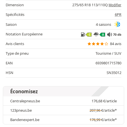
Dimension
275/65 R18 113/110Q
Modifier
Spécificités
6PR
Saison
4 saisons
Notation Européenne
70 db
C
A
Avis clients
84 avis
Type de pneu
Tourisme / SUV
EAN
6939801715780
HSN
SN35012
Économisez
Centralepneus.be
176,68
€
/article
123pneus.be
207,96
€
/article*
Bandenexpert.be
176,99
€
/article*