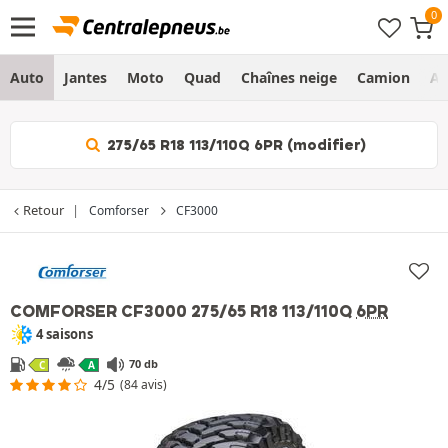
Auto
Jantes
Moto
Quad
Chaînes neige
Camion
Ag
275/65 R18 113/110Q 6PR (modifier)
Retour
Comforser
CF3000
COMFORSER CF3000
275/65 R18 113/110Q
6PR
4 saisons
70 db
C
A
4/5
(84 avis)