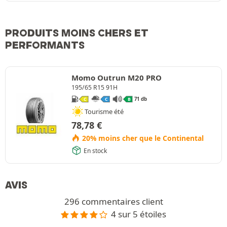
PRODUITS MOINS CHERS ET
PERFORMANTS
Momo Outrun M20 PRO
195/65 R15 91H
71 db
C
C
B
Tourisme été
78,78
€
20% moins cher que le Continental
En stock
AVIS
296 commentaires client
4 sur 5 étoiles