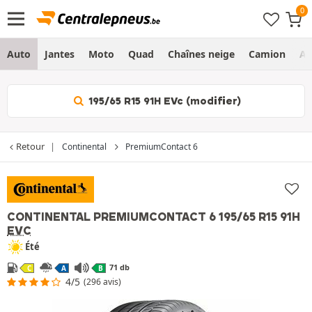
Auto
Jantes
Moto
Quad
Chaînes neige
Camion
Ag
195/65 R15 91H EVc (modifier)
Retour
Continental
PremiumContact 6
CONTINENTAL PREMIUMCONTACT 6
195/65 R15 91H
EVC
Été
71 db
C
A
B
4/5
(296 avis)