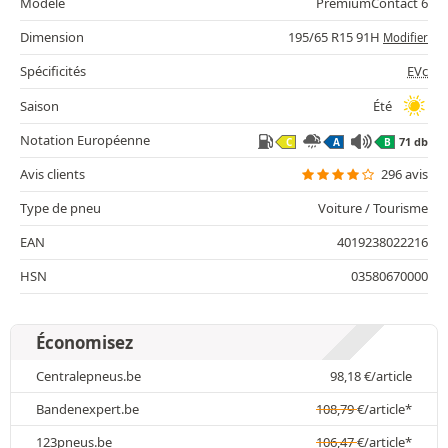
Modèle
PremiumContact 6
Dimension
195/65 R15 91H
Modifier
Spécificités
EVc
Saison
Été
Notation Européenne
71 db
C
A
B
Avis clients
296 avis
Type de pneu
Voiture / Tourisme
EAN
4019238022216
HSN
03580670000
Économisez
Centralepneus.be
98,18
€
/article
Bandenexpert.be
108,79
€
/article*
123pneus.be
106,47
€
/article*