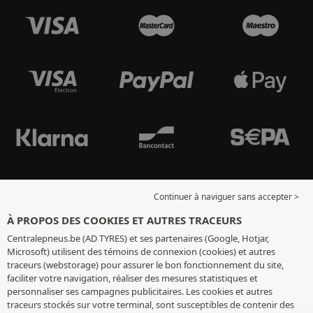
Continuer à naviguer sans accepter >
À PROPOS DES COOKIES ET AUTRES TRACEURS
Centralepneus.be (AD TYRES) et ses partenaires (Google, Hotjar,
Microsoft) utilisent des témoins de connexion (cookies) et autres
traceurs (webstorage) pour assurer le bon fonctionnement du site,
faciliter votre navigation, réaliser des mesures statistiques et
personnaliser ses campagnes publicitaires. Les cookies et autres
traceurs stockés sur votre terminal, sont susceptibles de contenir des