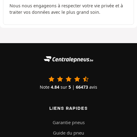
Nous nous engageons à respecter votre vie privée et à
traiter vos données avec le plus grand soin.
Note
4.84
sur
5
|
66473
avis
LIENS RAPIDES
Garantie pneus
Guide du pneu