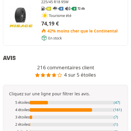
225/45 R18 95W
72 db
C
B
B
Tourisme été
74,19
€
42% moins cher que le Continental
En stock
AVIS
216 commentaires client
4 sur 5 étoiles
Cliquez sur une ligne pour filtrer les avis.
5 étoiles
(47)
4 étoiles
(161)
3 étoiles
(7)
2 étoiles
(1)