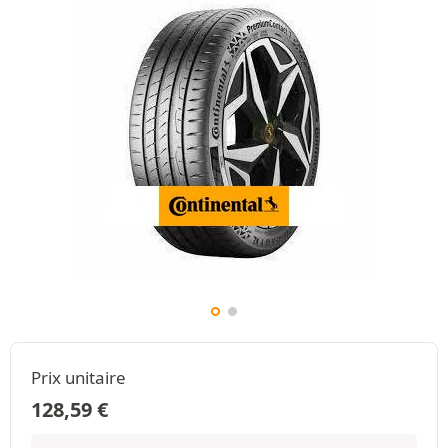
Prix unitaire
128,59
€