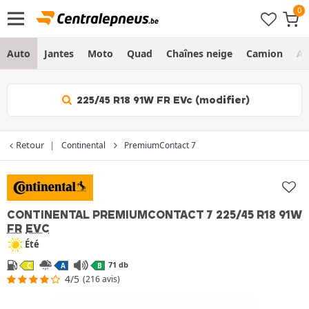
Auto
Jantes
Moto
Quad
Chaînes neige
Camion
Ag
225/45 R18 91W FR EVc (modifier)
Retour
Continental
PremiumContact 7
CONTINENTAL PREMIUMCONTACT 7
225/45 R18 91W
FR
EVC
Été
71 db
C
A
B
4/5
(216 avis)