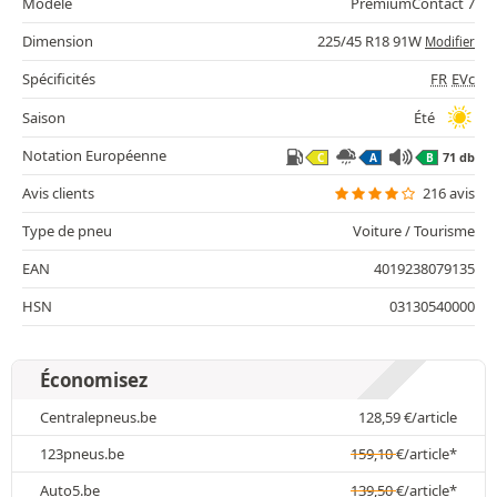
Modèle
PremiumContact 7
Dimension
225/45 R18 91W
Modifier
Spécificités
FR
EVc
Saison
Été
Notation Européenne
71 db
C
A
B
Avis clients
216 avis
Type de pneu
Voiture / Tourisme
EAN
4019238079135
HSN
03130540000
Économisez
Centralepneus.be
128,59
€
/article
123pneus.be
159,10
€
/article*
Auto5.be
139,50
€
/article*