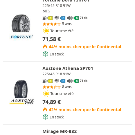
225/45 R18 91W
MFS
71 db
C
C
B
5 avis
Tourisme été
71,58
€
44% moins cher que le Continental
En stock
Austone Athena SP701
225/45 R18 91W
71 db
C
C
B
8 avis
Tourisme été
74,89
€
42% moins cher que le Continental
En stock
Mirage MR-882