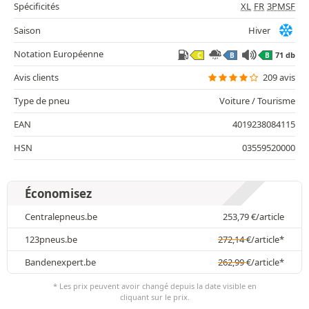
Spécificités
XL
FR
3PMSF
Saison
Hiver
Notation Européenne
71 db
C
B
B
Avis clients
209 avis
Type de pneu
Voiture / Tourisme
EAN
4019238084115
HSN
03559520000
Économisez
Centralepneus.be
253,79
€
/article
123pneus.be
272,14
€
/article*
Bandenexpert.be
262,99
€
/article*
* Les prix peuvent avoir changé depuis la date visible en
cliquant sur le prix.