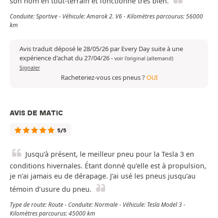
son nom en tout-terrain et fonctionne très bien.
Conduite: Sportive - Véhicule: Amarok 2. V6 - Kilomètres parcourus: 56000
km
Avis traduit déposé le 28/05/26 par Every Day suite à une
expérience d'achat du 27/04/26
-
voir l'original (allemand)
Signaler
Racheteriez-vous ces pneus ?
OUI
AVIS DE MATIC
5/5
Jusqu’à présent, le meilleur pneu pour la Tesla 3 en
conditions hivernales. Étant donné qu’elle est à propulsion,
je n’ai jamais eu de dérapage. J’ai usé les pneus jusqu’au
témoin d’usure du pneu.
Type de route: Route - Conduite: Normale - Véhicule: Tesla Model 3 -
Kilomètres parcourus: 45000 km