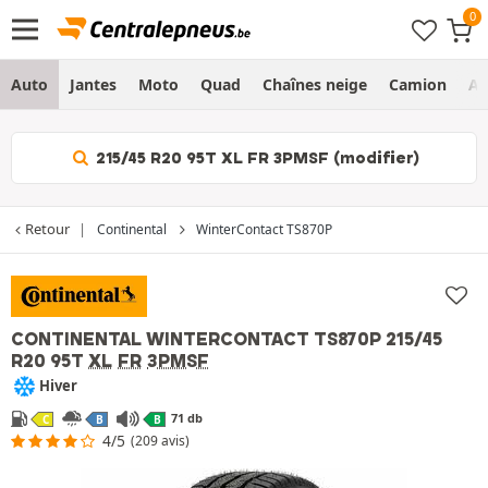
Auto
Jantes
Moto
Quad
Chaînes neige
Camion
Ag
215/45 R20 95T XL FR 3PMSF (modifier)
Retour
Continental
WinterContact TS870P
CONTINENTAL WINTERCONTACT TS870P
215/45
R20 95T
XL
FR
3PMSF
Hiver
71 db
C
B
B
4/5
(209 avis)