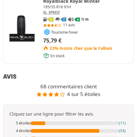
Royalblack Royal Winter
195/55 R16 91H
XL
3PMSF
72 db
C
C
B
11 avis
Tourisme hiver
75,79
€
23% moins cher que le Falken
En stock
AVIS
68 commentaires client
4 sur 5 étoiles
Cliquez sur une ligne pour filtrer les avis.
5 étoiles
(11)
4 étoiles
(53)