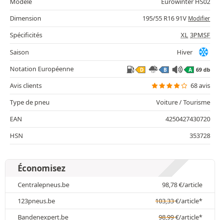
Modèle
Eurowinter HS02
Dimension
195/55 R16 91V
Modifier
Spécificités
XL
3PMSF
Saison
Hiver
Notation Européenne
69 db
D
B
A
Avis clients
68 avis
Type de pneu
Voiture / Tourisme
EAN
4250427430720
HSN
353728
Économisez
Centralepneus.be
98,78
€
/article
123pneus.be
103,33
€
/article*
Bandenexpert.be
98,99
€
/article*