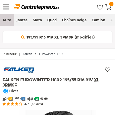
Auto
Jantes
Moto
Quad
Chaînes neige
Camion
Ag
195/55 R16 91V XL 3PMSF (modifier)
Retour
Falken
Eurowinter HS02
FALKEN EUROWINTER HS02
195/55 R16 91V
XL
3PMSF
Hiver
69 db
D
B
A
4/5
(68 avis)