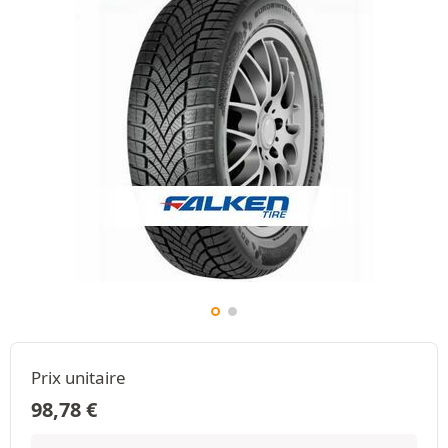
Prix unitaire
98,78
€