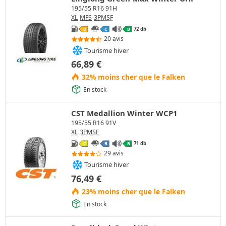
195/55 R16 91H
XL
MFS
3PMSF
72 db
D
C
B
20 avis
Tourisme hiver
66,89
€
32% moins cher que le Falken
En stock
CST Medallion Winter WCP1
195/55 R16 91V
XL
3PMSF
71 db
C
B
B
29 avis
Tourisme hiver
76,49
€
23% moins cher que le Falken
En stock