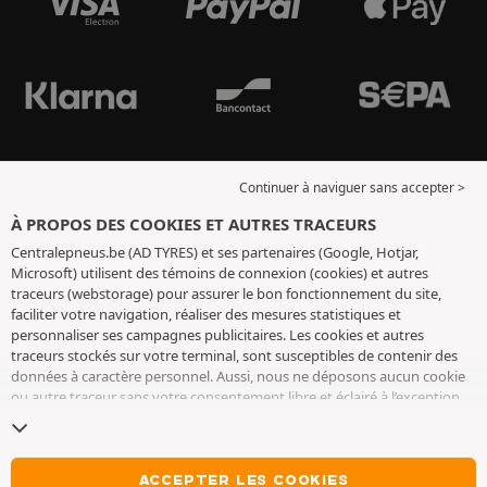
Continuer à naviguer sans accepter >
À PROPOS DES COOKIES ET AUTRES TRACEURS
Centralepneus.be (AD TYRES) et ses partenaires (Google, Hotjar,
Microsoft) utilisent des témoins de connexion (cookies) et autres
traceurs (webstorage) pour assurer le bon fonctionnement du site,
faciliter votre navigation, réaliser des mesures statistiques et
personnaliser ses campagnes publicitaires. Les cookies et autres
traceurs stockés sur votre terminal, sont susceptibles de contenir des
données à caractère personnel. Aussi, nous ne déposons aucun cookie
ou autre traceur sans votre consentement libre et éclairé à l’exception
de ceux indispensables pour le fonctionnement du site. Nous
conservons votre choix pendant 6 mois. Vous pouvez retirer votre
consentement à tout moment en vous rendant sur la
page cookies et
autres traceurs
. Vous pouvez choisir de continuer à naviguer sans
ACCEPTER LES COOKIES