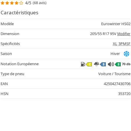
4/5
(68 avis)
Caractéristiques
Modèle
Eurowinter HS02
Dimension
205/55 R17 95V
Modifier
Spécificités
XL
3PMSF
Saison
Hiver
Notation Européenne
70 db
C
B
B
Type de pneu
Voiture / Tourisme
EAN
4250427430706
HSN
353720