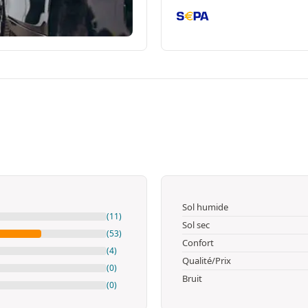
Sol humide
(11)
Sol sec
(53)
Confort
(4)
Qualité/Prix
(0)
Bruit
(0)