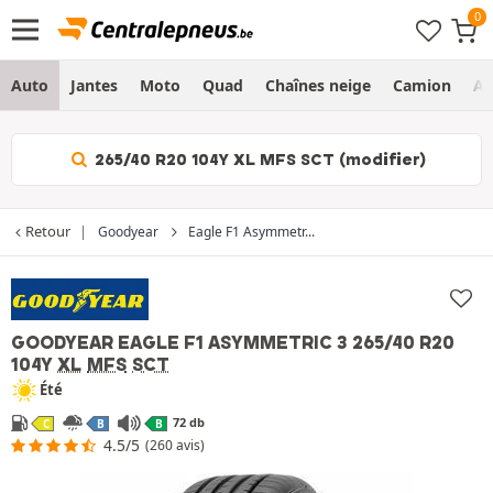
Auto
Jantes
Moto
Quad
Chaînes neige
Camion
Ag
265/40 R20 104Y XL MFS SCT (modifier)
Retour
Goodyear
Eagle F1 Asymmetr...
GOODYEAR EAGLE F1 ASYMMETRIC 3
265/40 R20
104Y
XL
MFS
SCT
Été
72 db
C
B
B
4.5/5
(260 avis)