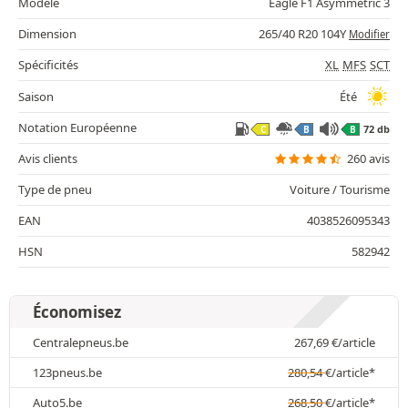
Modèle
Eagle F1 Asymmetric 3
Dimension
265/40 R20 104Y
Modifier
Spécificités
XL
MFS
SCT
Saison
Été
Notation Européenne
72 db
C
B
B
Avis clients
260 avis
Type de pneu
Voiture / Tourisme
EAN
4038526095343
HSN
582942
Économisez
Centralepneus.be
267,69
€
/article
123pneus.be
280,54
€
/article*
Auto5.be
268,50
€
/article*