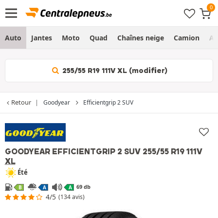
Auto
Jantes
Moto
Quad
Chaînes neige
Camion
Ag
255/55 R19 111V XL (modifier)
Retour
Goodyear
Efficientgrip 2 SUV
GOODYEAR EFFICIENTGRIP 2 SUV
255/55 R19 111V
XL
Été
69 db
B
A
A
4/5
(134 avis)