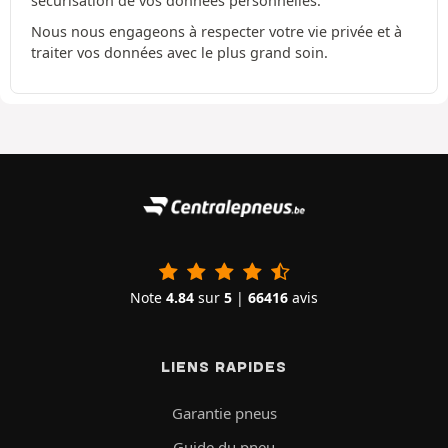
sécurisation de vos données personnelles.
Nous nous engageons à respecter votre vie privée et à
traiter vos données avec le plus grand soin.
Note
4.84
sur
5
|
66416
avis
LIENS RAPIDES
Garantie pneus
Guide du pneu