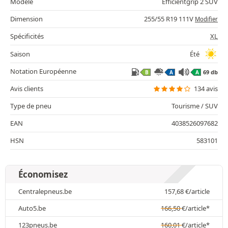
Modèle
Efficientgrip 2 SUV
Dimension
255/55 R19 111V
Modifier
Spécificités
XL
Saison
Été
Notation Européenne
69 db
B
A
A
Avis clients
134 avis
Type de pneu
Tourisme / SUV
EAN
4038526097682
HSN
583101
Économisez
Centralepneus.be
157,68
€
/article
Auto5.be
166,50
€
/article*
123pneus.be
160,01
€
/article*