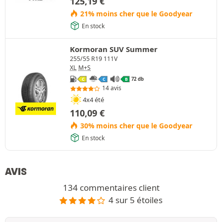
125,19
€
21% moins cher que le Goodyear
En stock
Kormoran SUV Summer
255/55 R19 111V
XL
M+S
72 db
C
C
B
14 avis
4x4 été
110,09
€
30% moins cher que le Goodyear
En stock
AVIS
134 commentaires client
4 sur 5 étoiles