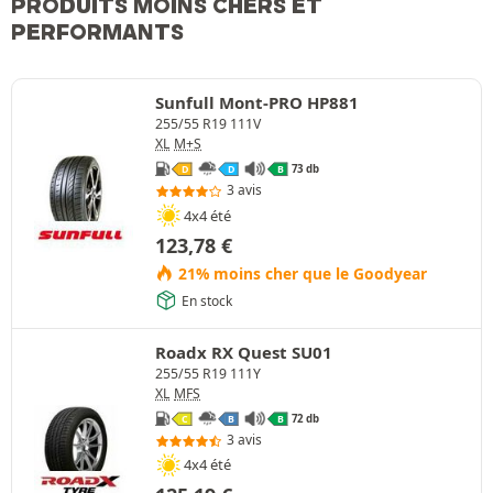
PRODUITS MOINS CHERS ET
PERFORMANTS
Sunfull Mont-PRO HP881
255/55 R19 111V
XL
M+S
73 db
D
D
B
3 avis
4x4 été
123,78
€
21% moins cher que le Goodyear
En stock
Roadx RX Quest SU01
255/55 R19 111Y
XL
MFS
72 db
C
B
B
3 avis
4x4 été