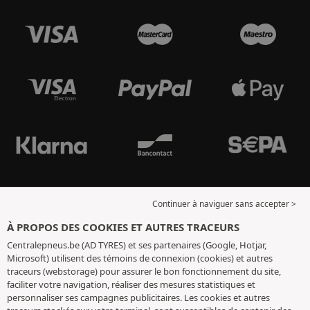
Continuer à naviguer sans accepter >
À PROPOS DES COOKIES ET AUTRES TRACEURS
Centralepneus.be (AD TYRES) et ses partenaires (Google, Hotjar,
Microsoft) utilisent des témoins de connexion (cookies) et autres
traceurs (webstorage) pour assurer le bon fonctionnement du site,
faciliter votre navigation, réaliser des mesures statistiques et
personnaliser ses campagnes publicitaires. Les cookies et autres