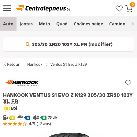
Auto
Jantes
Moto
Quad
Chaînes neige
Camion
Ag
305/30 ZR20 103Y XL FR (modifier)
Retour
Hankook
Ventus S1 Evo Z K129
HANKOOK VENTUS S1 EVO Z K129
305/30 ZR20 103Y
XL
FR
Été
73 db
C
A
B
4/5
(12 avis)