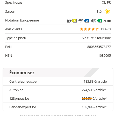
Spécificités
XL
FR
Saison
Été
Notation Européenne
73 db
C
A
B
Avis clients
12 avis
Type de pneu
Voiture / Tourisme
EAN
8808563578477
HSN
1032095
Économisez
Centralepneus.be
183,88
€
/article
Auto5.be
274,50
€
/article*
123pneus.be
203,56
€
/article*
Bandenexpert.be
189,99
€
/article*
* Les prix peuvent avoir changé depuis la date visible en