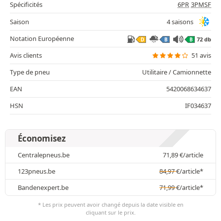
Spécificités
6PR
3PMSF
Saison
4 saisons
Notation Européenne
72 db
D
B
B
Avis clients
51 avis
Type de pneu
Utilitaire / Camionnette
EAN
5420068634637
HSN
IF034637
Économisez
Centralepneus.be
71,89
€
/article
123pneus.be
84,97
€
/article*
Bandenexpert.be
71,99
€
/article*
* Les prix peuvent avoir changé depuis la date visible en
cliquant sur le prix.