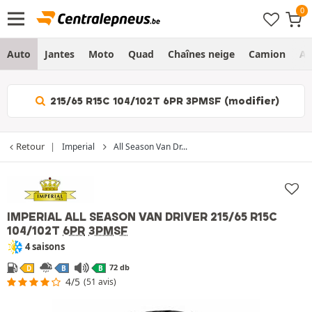
Auto
Jantes
Moto
Quad
Chaînes neige
Camion
Ag
215/65 R15C 104/102T 6PR 3PMSF (modifier)
Retour
Imperial
All Season Van Dr...
IMPERIAL ALL SEASON VAN DRIVER
215/65 R15C
104/102T
6PR
3PMSF
4 saisons
72 db
D
B
B
4/5
(51 avis)