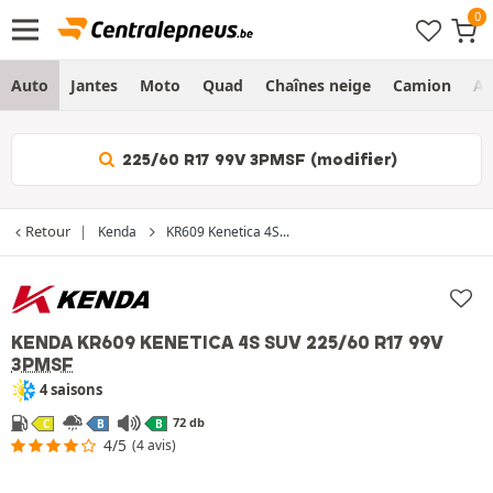
Auto
Jantes
Moto
Quad
Chaînes neige
Camion
Ag
225/60 R17 99V 3PMSF (modifier)
Retour
Kenda
KR609 Kenetica 4S...
KENDA KR609 KENETICA 4S SUV
225/60 R17 99V
3PMSF
4 saisons
72 db
C
B
B
4/5
(4 avis)