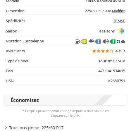
Modèle
KR609 Kenetica 4S SUV
Dimension
225/60 R17 99V
Modifier
Spécificités
3PMSF
Saison
4 saisons
Notation Européenne
72 db
C
B
B
Avis clients
4 avis
Type de pneu
Tourisme / SUV
EAN
4711041534015
HSN
K288B791
Économisez
* Les prix peuvent avoir changé depuis la date visible en
cliquant sur le prix.
Tous nos pneus 225/60 R17