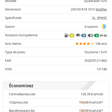
Modèle
Quadraxer SUV
Dimension
235/50 R18 101V
Modifier
Spécificités
XL
3PMSF
Saison
4 saisons
Notation Européenne
69 db
C
B
A
Avis clients
146 avis
Type de pneu
Tourisme / SUV
EAN
3528701211862
HSN
121186
Économisez
Centralepneus.be
126,78
€
/article
123pneus.be
150,68
€
/article*
Bandenexpert.be
138,99
€
/article*