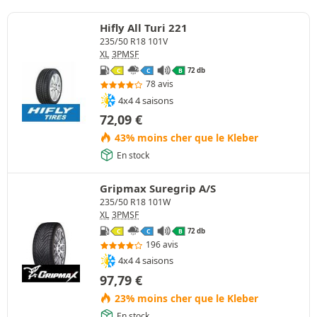
Hifly All Turi 221
235/50 R18 101V
XL
3PMSF
72 db
C
C
B
78 avis
4x4 4 saisons
72,09
€
43% moins cher que le Kleber
En stock
Gripmax Suregrip A/S
235/50 R18 101W
XL
3PMSF
72 db
C
C
B
196 avis
4x4 4 saisons
97,79
€
23% moins cher que le Kleber
En stock