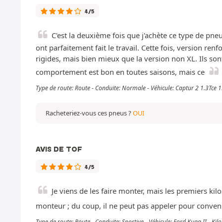
4/5
C'est la deuxième fois que j'achète ce type de pneus.
ont parfaitement fait le travail. Cette fois, version re
rigides, mais bien mieux que la version non XL. Ils sont
comportement est bon en toutes saisons, mais ce
Type de route: Route - Conduite: Normale - Véhicule: Captur 2 1.3Tce
Racheteriez-vous ces pneus ?
OUI
AVIS DE TOF
4/5
Je viens de les faire monter, mais les premiers kil
monteur ; du coup, il ne peut pas appeler pour conven
Type de route: Route - Conduite: Sportive - Véhicule: Ford Kuga II - K