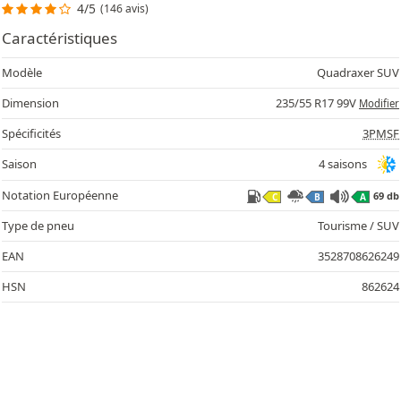
4/5
(146 avis)
Caractéristiques
Modèle
Quadraxer SUV
Dimension
235/55 R17 99V
Modifier
Spécificités
3PMSF
Saison
4 saisons
Notation Européenne
69 db
C
B
A
Type de pneu
Tourisme / SUV
EAN
3528708626249
HSN
862624