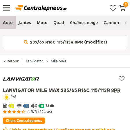
Auto
Jantes
Moto
Quad
Chaînes neige
Camion
Ag
235/65 R16C 115/113R 8PR (modifier)
Retour
Lanvigator
Mile MAX
« Choix Centralepneus »
LANVIGATOR MILE MAX
235/65 R16C 115/113R
8PR
Été
72 db
C
B
B
4.5/5
(59 avis)
Choix Centralepneus
Fiable et économique ! Excellent rapport qualité-prix.