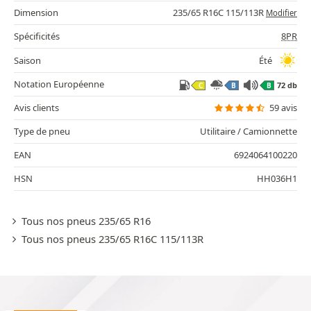
Dimension
235/65 R16C 115/113R
Modifier
Spécificités
8PR
Saison
Été
Notation Européenne
72 db
C
B
B
Avis clients
59 avis
Type de pneu
Utilitaire / Camionnette
EAN
6924064100220
HSN
HH036H1
Tous nos pneus 235/65 R16
Tous nos pneus 235/65 R16C 115/113R